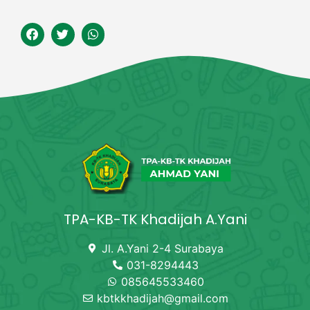
TPA-KB-TK Khadijah A.Yani
Jl. A.Yani 2-4 Surabaya
031-8294443
085645533460
kbtkkhadijah@gmail.com