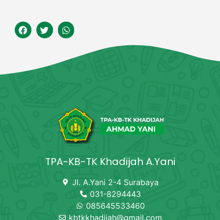
TPA-KB-TK Khadijah A.Yani
Jl. A.Yani 2-4 Surabaya
031-8294443
085645533460
kbtkkhadijah@gmail.com